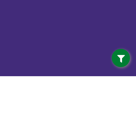
Contact
info@vdwalferwerd.nl
Van der Wal Ferwerd BV
Mûnewei 3 (Industrieterrein)
9172 GR Ferwert
0518 - 41 12 18
Van der Wal Machinale houtwerking
Mûnewei 3 (Industrieterrein)
9172 GR Ferwert
0518 - 41 12 18
Haardhout Ferwert
Mûnewei 3 (Industrieterrein)
9172 GR Ferwert
0518 - 41 12 18