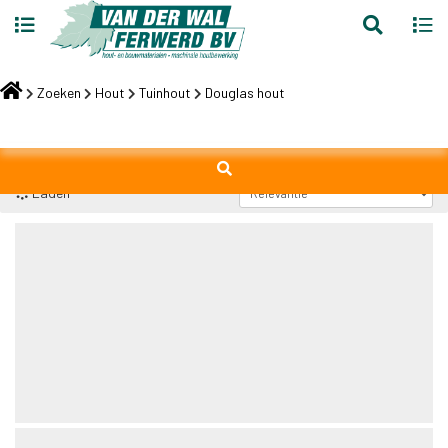
Toggle
Toggl
search
navig
Skip
to
Zoeken
Hout
Tuinhout
Douglas hout
content
Laden