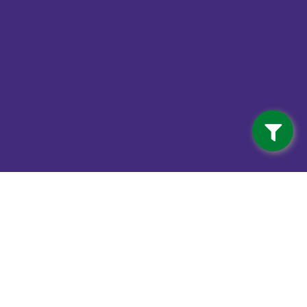
Contact
info@vdwalferwerd.nl
Van der Wal Ferwerd BV
Mûnewei 3 (Industrieterrein)
9172 GR Ferwert
0518 - 41 12 18
Van der Wal Machinale houtwerking
Mûnewei 3 (Industrieterrein)
9172 GR Ferwert
0518 - 41 12 18
Haardhout Ferwert
Mûnewei 3 (Industrieterrein)
9172 GR Ferwert
0518 - 41 12 18