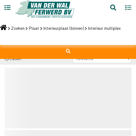
Toggle
Toggl
search
navig
Skip
to
Zoeken
Plaat
Interieurplaat (binnen)
Interieur multiplex
content
Laden