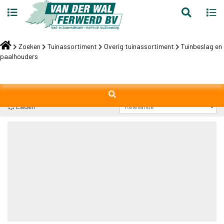
Toggle
Toggl
search
navig
Skip
to
Zoeken
Tuinassortiment
Overig tuinassortiment
Tuinbeslag en
content
paalhouders
Laden