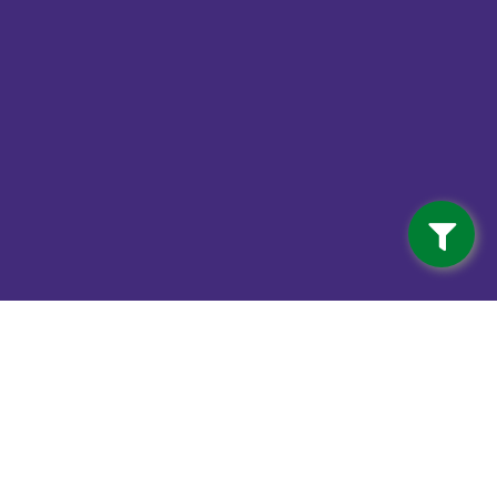
Contact
info@vdwalferwerd.nl
Van der Wal Ferwerd BV
Mûnewei 3 (Industrieterrein)
9172 GR Ferwert
0518 - 41 12 18
Van der Wal Machinale houtwerking
Mûnewei 3 (Industrieterrein)
9172 GR Ferwert
0518 - 41 12 18
Haardhout Ferwert
Mûnewei 3 (Industrieterrein)
9172 GR Ferwert