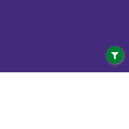
Contact
info@vdwalferwerd.nl
Van der Wal Ferwerd BV
Mûnewei 3 (Industrieterrein)
9172 GR Ferwert
0518 - 41 12 18
Van der Wal Machinale houtwerking
Mûnewei 3 (Industrieterrein)
9172 GR Ferwert
0518 - 41 12 18
Haardhout Ferwert
Mûnewei 3 (Industrieterrein)
9172 GR Ferwert
0518 - 41 12 18