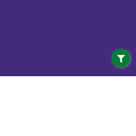
Contact
info@vdwalferwerd.nl
Van der Wal Ferwerd BV
Mûnewei 3 (Industrieterrein)
9172 GR Ferwert
0518 - 41 12 18
Van der Wal Machinale houtwerking
Mûnewei 3 (Industrieterrein)
9172 GR Ferwert
0518 - 41 12 18
Haardhout Ferwert
Mûnewei 3 (Industrieterrein)
9172 GR Ferwert
0518 - 41 12 18