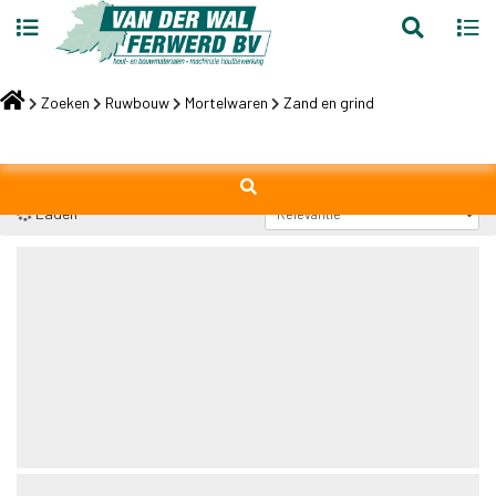
Toggle
Toggl
search
navig
Skip
to
Zoeken
Ruwbouw
Mortelwaren
Zand en grind
content
Laden